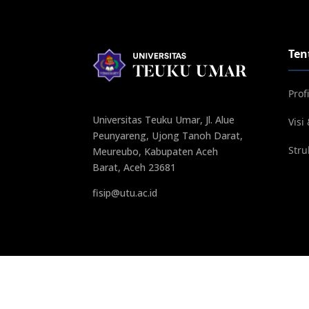
Ten
Profi
Universitas Teuku Umar, Jl. Alue
Visi
Peunyareng, Ujong Tanoh Darat,
Stru
Meureubo, Kabupaten Aceh
Barat, Aceh 23681
fisip@utu.ac.id